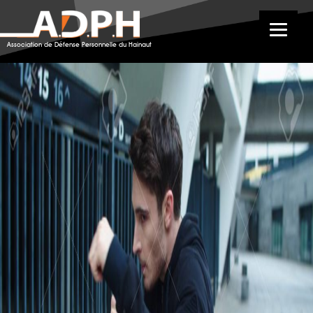
Young man boxing in urban street. Portrait of
kickboxer training punch
Association de Défense Personnelle du Hainaut