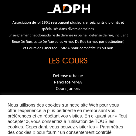
l’article
Association de loi 1901 regroupant plusieurs enseignants diplômés et
spécialisés dans divers domaines.
Enseignement hebdomadaire de défense urbaine : défense de rue, incluant
Boxe De Rue, Lutte De Rue et les Armes De Rue (armes par destination)
et Cours de Pancrace – MMA pour compétiteurs ou non
LES COURS
Défense urbaine
Pancrace MMA
Cours juniors
INFORMATIONS
Nous utilisons des cookies sur notre site Web pour vous
offrir l'expérience la plus pertinente en mémorisant vos
préférences et en répétant vos visites. En cliquant sur « Tout
Contact
accepter », vous consentez à l'utilisation de TOUS les
Mentions légales
cookies. Cependant, vous pouvez visiter les « Paramètres
des cookies » pour fournir un consentement contrôlé.
07 86 10 29 27