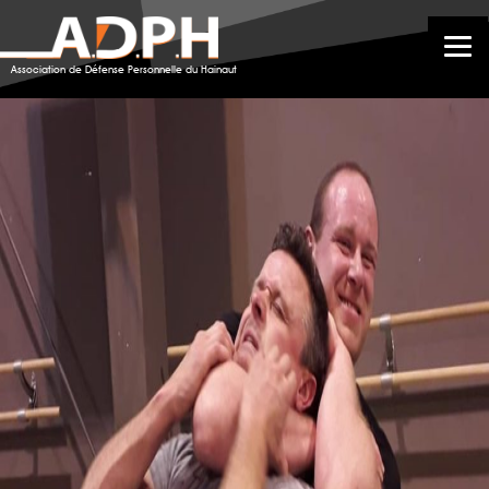
48039935_2637457826294823_599418531469066240
Association de Défense Personnelle du Hainaut