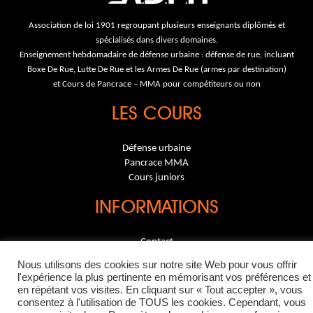
Association de loi 1901 regroupant plusieurs enseignants diplômés et
spécialisés dans divers domaines.
Enseignement hebdomadaire de défense urbaine : défense de rue, incluant
Boxe De Rue, Lutte De Rue et les Armes De Rue (armes par destination)
et Cours de Pancrace – MMA pour compétiteurs ou non
LES COURS
Défense urbaine
Pancrace MMA
Cours juniors
INFORMATIONS
Contact
Mentions légales
Nous utilisons des cookies sur notre site Web pour vous offrir
l'expérience la plus pertinente en mémorisant vos préférences et
07 86 10 29 27
en répétant vos visites. En cliquant sur « Tout accepter », vous
consentez à l'utilisation de TOUS les cookies. Cependant, vous