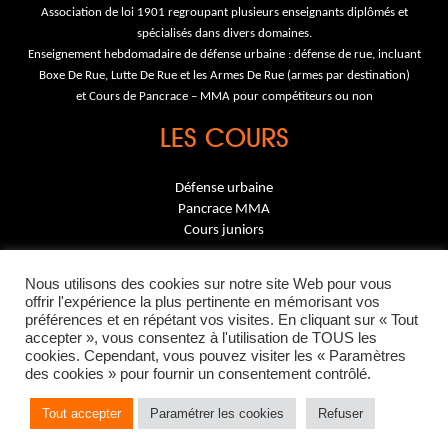
Association de loi 1901 regroupant plusieurs enseignants diplômés et
spécialisés dans divers domaines.
Enseignement hebdomadaire de défense urbaine : défense de rue, incluant
Boxe De Rue, Lutte De Rue et les Armes De Rue (armes par destination)
et Cours de Pancrace – MMA pour compétiteurs ou non
LES COURS
Défense urbaine
Pancrace MMA
Cours juniors
INFORMATIONS
Nous utilisons des cookies sur notre site Web pour vous
offrir l'expérience la plus pertinente en mémorisant vos
préférences et en répétant vos visites. En cliquant sur « Tout
Contact
accepter », vous consentez à l'utilisation de TOUS les
Mentions légales
cookies. Cependant, vous pouvez visiter les « Paramètres
des cookies » pour fournir un consentement contrôlé.
07 86 10 29 27
Tout accepter
Paramétrer les cookies
Refuser